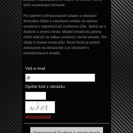
slúži nasledujúci formulár.
Po vyplnení prihlasovacích údajov a odoslaní
formuláru dôjde k odoslaniu emailu na adresu
uvedenú v registrácii pri zvolenom účte. Jedná sa o
žiadosť o zmenu hesla. Majiteľ emailovej adresy
môže kliknúť na odkaz uvedený v tomto emaile, čím
dôjde k zmene hesla účtu. Nové heslo je potom
zobrazené na obrazovke a je odoslané v
potvrdzovacom emaile.
Váš e-mail
Opište kód z obrázku
obnovit obrázek
Vygenerovať žiadosť o zmenu hesla