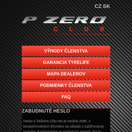
CZ
SK
VÝHODY ČLENSTVA
GARANCIA TYRELIFE
MAPA DEALEROV
PODMIENKY ČLENSTVA
FAQ
ZABUDNUTÉ HESLO
Heslo k Vašemu účtu nie je možné zistiť, z
bezpečnostných dôvodov sa ukladá v zašifrovanej
podobe. Každopádne je možné ho zmeniť. Na to